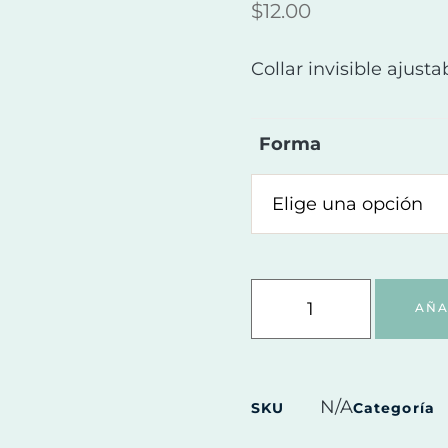
$
12.00
Collar invisible ajust
Forma
AÑA
N/A
SKU
Categoría