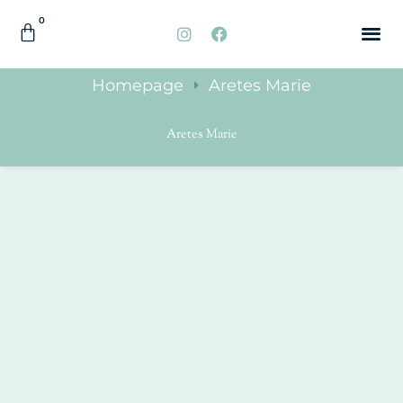
0
QUIÉNES
ACCESORI
Homepage
Aretes Marie
Aretes Marie